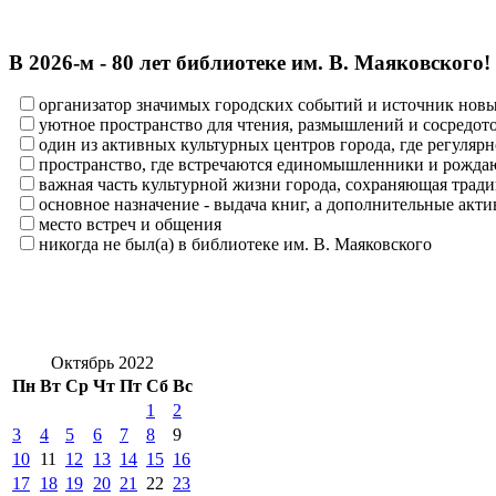
В 2026‑м - 80 лет библиотеке им. В. Маяковского!
организатор значимых городских событий и источник нов
уютное пространство для чтения, размышлений и сосредот
один из активных культурных центров города, где регулярн
пространство, где встречаются единомышленники и рождаю
важная часть культурной жизни города, сохраняющая тра
основное назначение - выдача книг, а дополнительные ак
место встреч и общения
никогда не был(а) в библиотеке им. В. Маяковского
Октябрь 2022
Пн
Вт
Ср
Чт
Пт
Сб
Вс
1
2
3
4
5
6
7
8
9
10
11
12
13
14
15
16
17
18
19
20
21
22
23