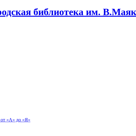
одская библиотека им. В.Маяко
 от «А» до «Я»