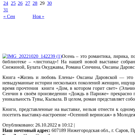
24
25
26
27
28
29
30
31
« Сен
Ноя »
Осень – это романтика, лирика, п
библиотеке – «листопад»! На нашей новой выставке собран
Снежиной, Булата Окуджавы, Романа Сенчина, Оксаны Даровс
Книга «Жизнь и любовь Елены» Оксаны Даровской — это ис
невыдуманные истории нескольких поколений женщин, ищущих 
время прочтения книги «Дом, в котором горит свет» (Эльчин
Сенчин в своём произведении «Дождь в Париже» прекрасно пе
уникальность Тувы, Кызыла. В целом, роман представляет соб
Книги, представленные на выставке, нельзя отнести к одному
посетить выставку-настроение «Осенний вернисаж» в Молодеж
Опубликовано: 26.10.2022 в 10:12 |
Наш почтовый адрес:
607189 Нижегородская обл., г. Саров, Пр