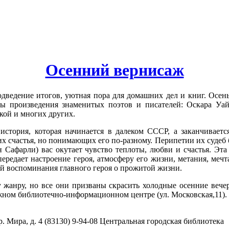
Осенний вернисаж
одведение итогов, уютная пора для домашних дел и книг. Осен
ы произведения знаменитых поэтов и писателей: Оскара Уай
кой и многих других.
тория, которая начинается в далеком СССР, а заканчиваетс
счастья, но понимающих его по-разному. Перипетии их судеб бу
 Сафарли) вас окутает чувство теплоты, любви и счастья. Эт
редает настроение героя, атмосферу его жизни, метания, мечта
ой воспоминания главного героя о прожитой жизни.
 жанру, но все они призваны скрасить холодные осенние вечер
ном библиотечно-информационном центре (ул. Московская,11).
. Мира, д. 4 (83130) 9-94-08 Центральная городская библиотека