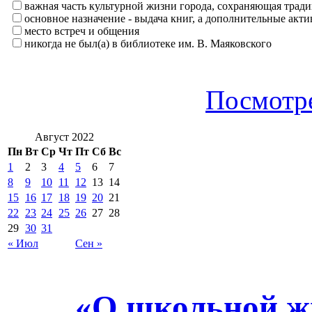
важная часть культурной жизни города, сохраняющая тра
основное назначение - выдача книг, а дополнительные ак
место встреч и общения
никогда не был(а) в библиотеке им. В. Маяковского
Посмотре
Август 2022
Пн
Вт
Ср
Чт
Пт
Сб
Вс
1
2
3
4
5
6
7
8
9
10
11
12
13
14
15
16
17
18
19
20
21
22
23
24
25
26
27
28
29
30
31
« Июл
Сен »
«О школьной ж