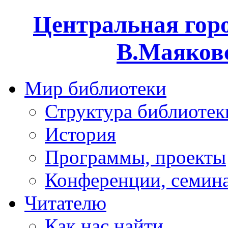
Центральная горо
В.Маяковс
Мир библиотеки
Структура библиотек
История
Программы, проекты
Конференции, семин
Читателю
Как нас найти