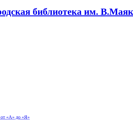
одская библиотека им. В.Маяко
 от «А» до «Я»