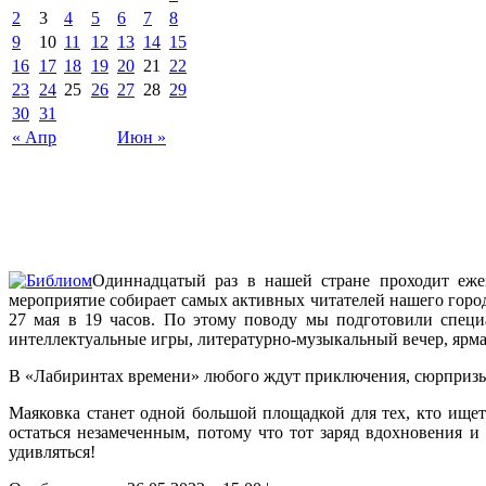
2
3
4
5
6
7
8
9
10
11
12
13
14
15
16
17
18
19
20
21
22
23
24
25
26
27
28
29
30
31
« Апр
Июн »
Одиннадцатый раз в нашей стране проходит еже
мероприятие собирает самых активных читателей нашего города
27 мая в 19 часов. По этому поводу мы подготовили специ
интеллектуальные игры, литературно-музыкальный вечер, ярма
В «Лабиринтах времени» любого ждут приключения, сюрпризы и
Маяковка станет одной большой площадкой для тех, кто ищет
остаться незамеченным,
потому что тот заряд вдохновения и 
удивляться!