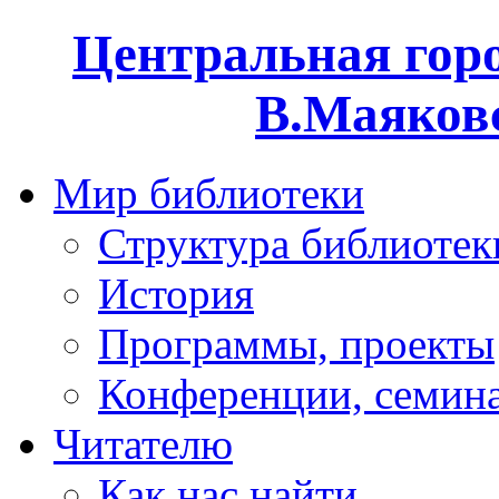
Центральная горо
В.Маяковс
Мир библиотеки
Структура библиотек
История
Программы, проекты
Конференции, семин
Читателю
Как нас найти