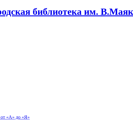
одская библиотека им. В.Маяко
 от «А» до «Я»