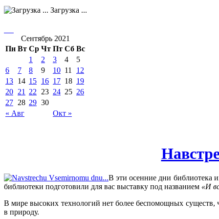
Загрузка ...
Сентябрь 2021
Пн
Вт
Ср
Чт
Пт
Сб
Вс
1
2
3
4
5
6
7
8
9
10
11
12
13
14
15
16
17
18
19
20
21
22
23
24
25
26
27
28
29
30
« Авг
Окт »
Навстр
В эти осенние дни библиотека 
библиотеки подготовили для вас выставку под названием
«И в
В мире высоких технологий нет более беспомощных существ, 
в природу.