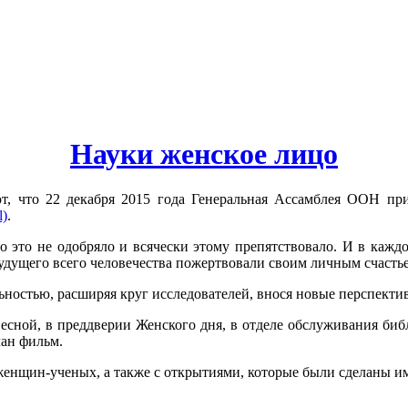
Науки женское лицо
т, что 22 декабря 2015 года Генеральная Ассамблея ООН п
l)
.
во это не одобряло и всячески этому препятствовало. И в ка
будущего всего человечества пожертвовали своим личным счаст
ностью, расширяя круг исследователей, внося новые перспектив
Весной, в преддверии Женского дня, в отделе обслуживания би
лан фильм.
енщин-ученых, а также с открытиями, которые были сделаны им