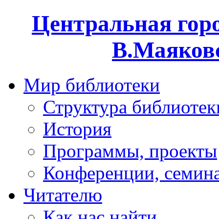
Центральная горо
В.Маяковс
Мир библиотеки
Структура библиотек
История
Программы, проекты
Конференции, семин
Читателю
Как нас найти