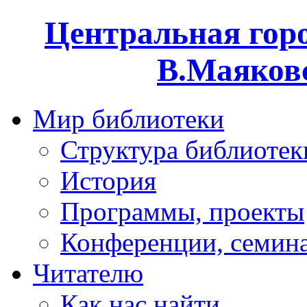
Центральная горо
В.Маяковс
Мир библиотеки
Структура библиотек
История
Программы, проекты
Конференции, семин
Читателю
Как нас найти