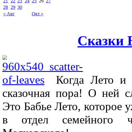
21
22
23
24
25
26
27
28
29
30
« Авг
Окт »
Сказки 
Когда Лето и 
сказочная пора! О ней с
Это Бабье Лето, которое 
в отдел семейного ч