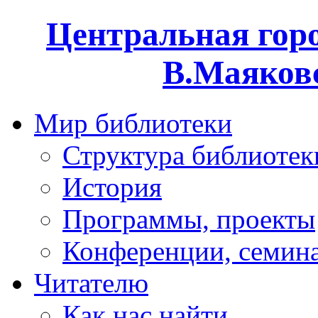
Центральная горо
В.Маяковс
Мир библиотеки
Структура библиотек
История
Программы, проекты
Конференции, семин
Читателю
Как нас найти