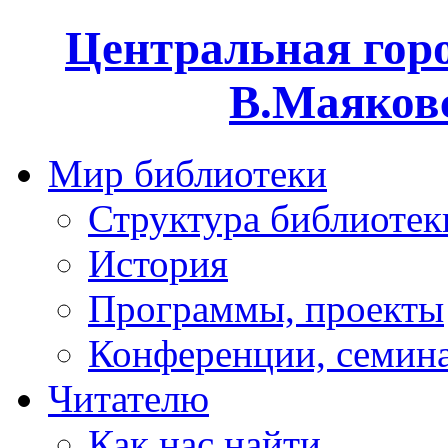
Центральная горо
В.Маяковс
Мир библиотеки
Структура библиотек
История
Программы, проекты
Конференции, семин
Читателю
Как нас найти