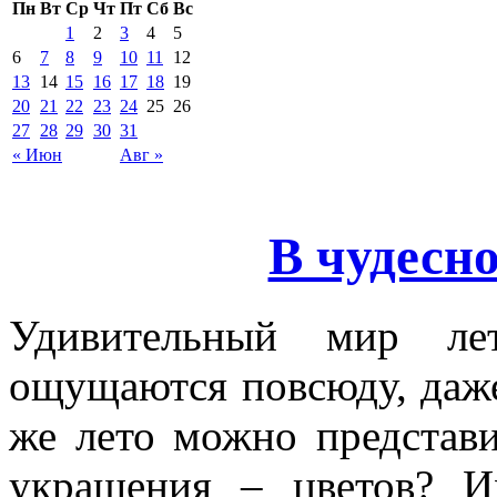
Пн
Вт
Ср
Чт
Пт
Сб
Вс
1
2
3
4
5
6
7
8
9
10
11
12
13
14
15
16
17
18
19
20
21
22
23
24
25
26
27
28
29
30
31
« Июн
Авг »
В чудесн
Удивительный мир ле
ощущаются повсюду, даже 
же лето можно представи
украшения – цветов? И