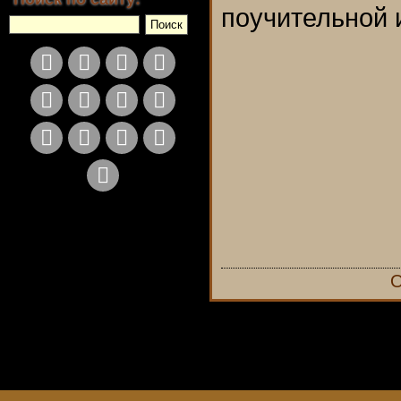
поучительной 
О