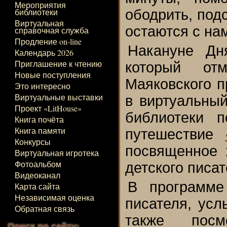
Мероприятия
библиотеки
ободрить, под
Виртуальная
остаются с нам
справочная служба
Продление on-line
Накануне Дн
Календарь 2026
Приглашение к чтению
который от
Новые поступления
Маяковского п
Это интересно
Виртуальные выставки
в виртуальный
Проект «LitHouse»
библиотеки п
Книга почёта
Книга памяти
путешествие
Конкурсы
посвященное 
Виртуальная игротека
Фотоальбом
детского писат
Видеоканал
В программе
Карта сайта
Независимая оценка
писателя, усл
Обратная связь
также пос
Поиск по сайту: