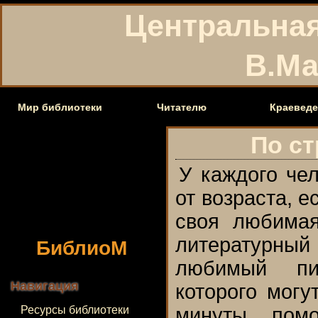
Центральная
В.Ма
Мир библиотеки
Читателю
Краеведе
По с
У каждого чел
от возраста, е
своя любимая
БиблиоМ
литературн
любимый пис
Навигация
которого могу
Ресурсы библиотеки
минуты, пом