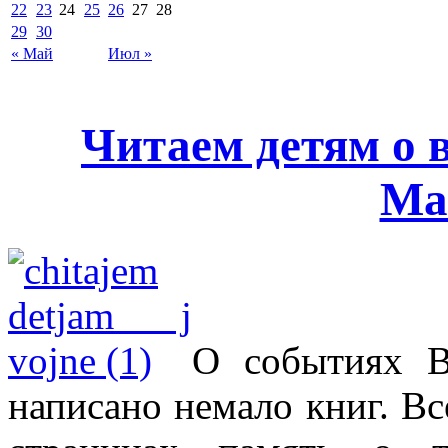
22
23
24
25
26
27
28
29
30
« Май
Июл »
Читаем детям о 
Ма
О событиях В
написано немало книг. Вс