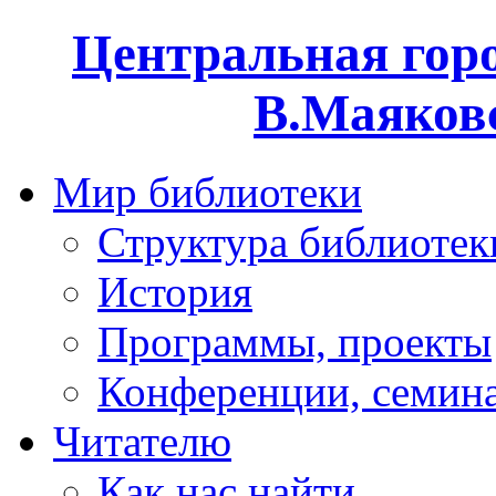
Центральная горо
В.Маяковс
Мир библиотеки
Структура библиотек
История
Программы, проекты
Конференции, семин
Читателю
Как нас найти