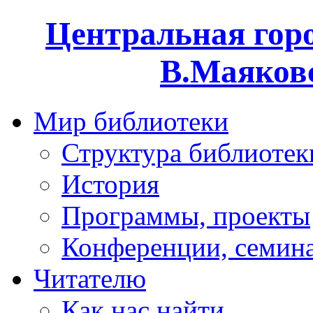
Центральная горо
В.Маяковс
Мир библиотеки
Структура библиотек
История
Программы, проекты
Конференции, семин
Читателю
Как нас найти