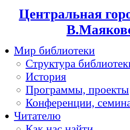
Центральная горо
В.Маяковс
Мир библиотеки
Структура библиотек
История
Программы, проекты
Конференции, семин
Читателю
Как нас найти