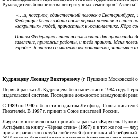
Руководитель большинства литературных семинаров “Аэлиты”.
«
….я, наверное, единственный человек в Екатеринбург
Федерация была создана после первых полетов и стала п
«закрытых» людей, причастных к космонавтике. Ядро сос
Потом Федерацию стали использовать для пропаганды до
заявление, приложил работы, и тебя приняли. Меня позв
городке. Я знаком со многими космонавтами, записывал и
Кудрявцеву Леониду Викторовичу
(г. Пушкино Московской о
Первый рассказ Л. Кудрявцева был напечатан в 1984 году. Перв
издательской системе. Последние должности: заведующий редак
С 1989 по 1990 г. был стипендиатом Литфонда Союза писателей
Писателей. В 1997 г. принят в Союз писателей России.
Лауреат многочисленных премий: за рассказ «Карусель Пушкин
Астафьева за книгу «Чёрная стена» (1997) и в тот же год — ла
приза израильского клуба любителей фантастики «Серебряный г