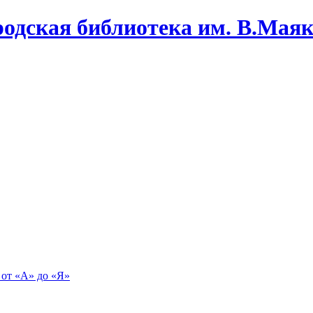
одская библиотека им. В.Маяко
 от «А» до «Я»