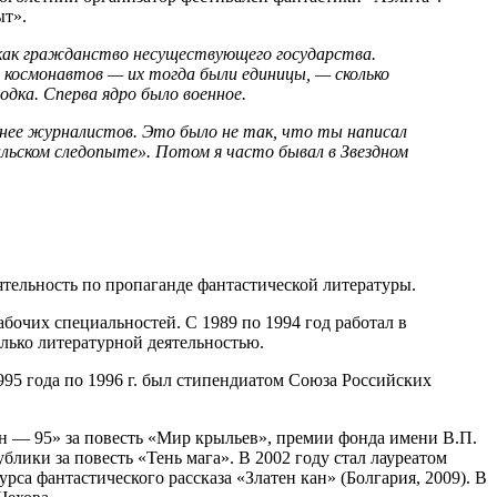
ыт».
 как гражданство несуществующего государства.
о космонавтов — их тогда были единицы, — сколько
одка. Сперва ядро было военное.
 нее журналистов. Это было не так, что ты написал
альском следопыте». Потом я часто бывал в Звездном
ятельность по пропаганде фантастической литературы.
абочих специальностей. С 1989 по 1994 год работал в
олько литературной деятельностью.
995 года по 1996 г. был стипендиатом Союза Российских
он — 95» за повесть «Мир крыльев», премии фонда имени В.П.
блики за повесть «Тень мага». В 2002 году стал лауреатом
са фантастического рассказа «Златен кан» (Болгария, 2009). В