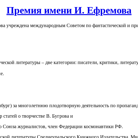
Премия имени И. Ефремова
а учреждена международным Советом по фантастической и при
ческой литературы – две категории: писатели, критики, литерат
е.
инбург) за многолетнюю плодотворную деятельность по пропаган
 статей о творчестве В. Бугрова и
го Союза журналистов, член Федерации космонавтики РФ.
тской литературы Среднеуральского Книжного Издательства. Мн