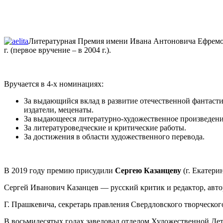
Литературная Премия имени Ивана Антоновича Ефремов
г. (первое вручение – в 2004 г.).
Вручается в 4-х номинациях:
За выдающийся вклад в развитие отечественной фантасти
издатели, меценаты.
За выдающееся литературно-художественное произведени
За литературоведческие и критические работы.
За достижения в области художественного перевода.
В 2019 году премию присудили
Сергею Казанцеву
(г. Екатер
Сергей Иванович Казанцев — русский критик и редактор, автор
Г. Прашкевича, секретарь правления Свердловского творческо
В восьмидесятых годах заведовал отделом Художественной Де