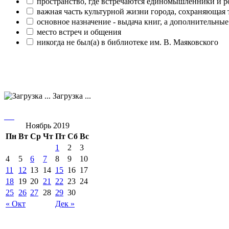
пространство, где встречаются единомышленники и р
важная часть культурной жизни города, сохраняющая
основное назначение - выдача книг, а дополнительн
место встреч и общения
никогда не был(а) в библиотеке им. В. Маяковского
Загрузка ...
Ноябрь 2019
Пн
Вт
Ср
Чт
Пт
Сб
Вс
1
2
3
4
5
6
7
8
9
10
11
12
13
14
15
16
17
18
19
20
21
22
23
24
25
26
27
28
29
30
« Окт
Дек »