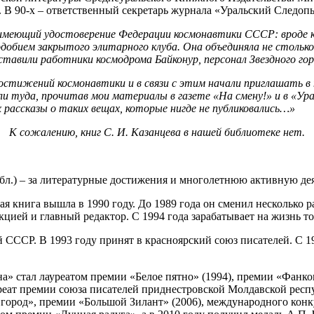
 В 90-х – ответственный секретарь журнала «Уральский Следоп
е, имеющий удостоверение Федерации космонавтики СССР: вроде
одобием закрытого элитарного клуба. Она объединяла не стольк
тавили работники космодрома Байконур, персонал Звездного гор
стижений космонавтики и в связи с этим начали приглашать в
али туда, прочитав мои материалы в газете «На смену!» и в «Ур
х рассказы о таких вещах, которые нигде не публиковались…»
К сожалению, книг С. И. Казанцева в нашей библиотеке нет.
бл.) – за литературные достижения и многолетнюю активную де
ая книга вышла в 1990 году. До 1989 года он сменил несколько р
цией и главный редактор. С 1994 года зарабатывает на жизнь т
 СССР. В 1993 году принят в красноярский союз писателей. С 1
а» стал лауреатом премии «Белое пятно» (1994), премии «Фанк
уреат премии союза писателей приднестровской Молдавской респу
ород», премии «Большой Зилант» (2006), международного конкур