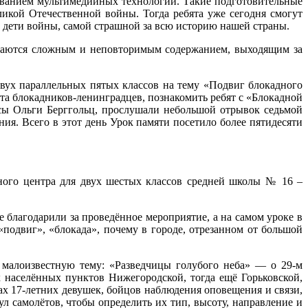
ованием мультимедийных технологий. Такие подготовительные
кой Отечественной войны. Тогда ребята уже сегодня смогут
 и дети войны, самой страшной за всю историю нашей страны.
личаются сложным и неповторимым содержанием, выходящим за
двух параллельных пятых классов на тему «Подвиг блокадного
та блокадников-ленинградцев, познакомить ребят с «Блокадной
ссы Ольги Берггольц, прослушали небольшой отрывок седьмой
. Всего в этот день Урок памяти посетило более пятидесяти
ного центра для двух шестых классов средней школы № 16 –
благодарили за проведённое мероприятие, а на самом уроке в
подвиг», «блокада», почему в городе, отрезанном от большой
 малоизвестную тему: «Разведчицы голубого неба» — о 29-м
х населённых пунктов Нижегородской, тогда ещё Горьковской,
ах 17-летних девушек, бойцов наблюдения оповещения и связи,
 самолётов, чтобы определить их тип, высоту, направление и