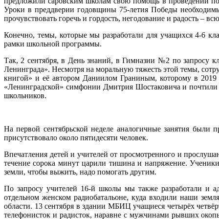
предложили саровским школам свою помощь в проведении поз
Уроки в преддверии годовщины 75-летия Победы необходимы
прочувствовать горечь и гордость, негодование и радость – в
Конечно, темы, которые мы разработали для учащихся 4-6 к
рамки школьной программы.
Так, 2 сентября, в День знаний, в Гимназии №2 по запросу 
Ленинграда». Несмотря на моральную тяжесть этой темы, сотр
книгой» и её автором Даниилом Граниным, которому в 2019 
«Ленинградской» симфонии Дмитрия Шостаковича и почтили п
школьников.
На первой сентябрьской неделе аналогичные занятия были 
присутствовало около пятидесяти человек.
Впечатления детей и учителей от просмотренного и прослуша
течение сорока минут царили тишина и напряжение. Ученики 
земли, чтобы выжить, надо помогать другим.
По запросу учителей 16-й школы мы также разработали и а
отдельном женском радиобатальоне, куда входили наши земля
области. 13 сентября в здании МБИЦ учащиеся четырёх четвёр
телефонисток и радисток, наравне с мужчинами рывших окопы