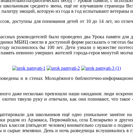
навательно-патриотических бесед – Уроков памяти, с использ
 школьникам среднего звена, ещё не изучавшим страницы Вели
сю палитру эмоций, которую из года в год испытывают ветераны
лассов, доступны для понимания детей от 10 до 14 лет, но от
классных руководителей было проведено два Урока памяти для 
удники МБИЦ смогли в доступной форме рассказать о тяготах бы
году исполнилось бы 100 лет. Дети узнали о мужестве поэте
амять невинно умерших жителей города-героя минутой молчания
проведены и в стенах Молодёжного библиотечно-информацион
нного даже несколько превзошли наши ожидания: люди искренне 
охотно тянули руку и отвечали, как они понимают, что такое «
даптировали для школьников ещё одно уникальное занятие на
ки родом из Арзамаса, Первомайска, села Елизарьево и други
тых классов (пятьдесят человек) внимательно слушали о подвиг
 и сырые землянки. День и ночь разведчицы вслушивались в гул