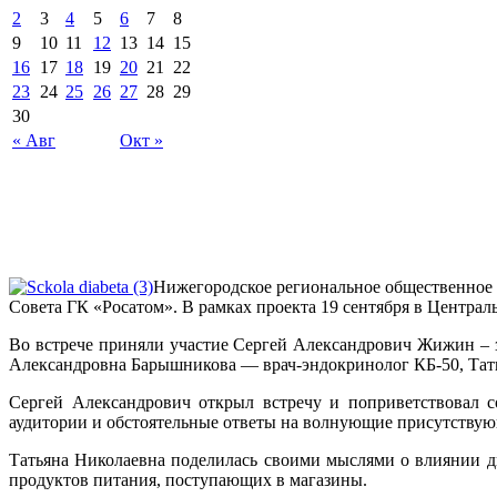
2
3
4
5
6
7
8
9
10
11
12
13
14
15
16
17
18
19
20
21
22
23
24
25
26
27
28
29
30
« Авг
Окт »
Нижегородское региональное общественное 
Совета ГК «Росатом». В рамках проекта 19 сентября в Централ
Во встрече приняли участие Сергей Александрович Жижин – 
Александровна Барышникова — врач-эндокринолог КБ-50, Тат
Сергей Александрович открыл встречу и поприветствовал с
аудитории и обстоятельные ответы на волнующие присутству
Татьяна Николаевна поделилась своими мыслями о влиянии ди
продуктов питания, поступающих в магазины.