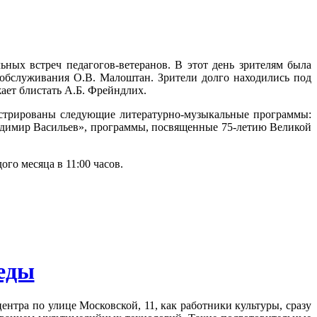
ьных встреч педагогов-ветеранов. В этот день зрителям была
 обслуживания О.В. Малоштан. Зрители долго находились под
ает блистать А.Б. Фрейндлих.
нстрированы следующие литературно-музыкальные программы:
димир Васильев»,
программы,
посвященные
75-летию Великой
го месяца в 11:00 часов.
еды
ра по улице Московской, 11, как работники культуры, сразу