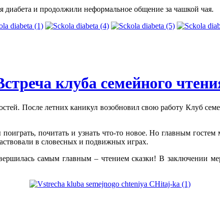
я диабета и продолжили неформальное общение за чашкой чая.
Встреча клуба семейного чтени
остей. После летних каникул возобновил свою работу Клуб сем
 поиграть, почитать и узнать что-то новое. Но главным гостем 
частвовали в словесных и подвижных играх.
авершилась самым главным – чтением сказки! В заключении м