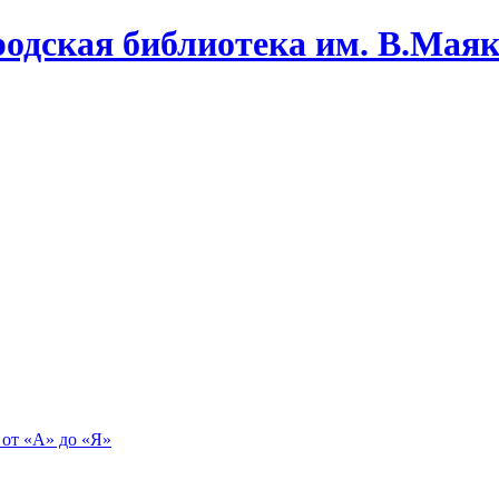
одская библиотека им. В.Маяко
 от «А» до «Я»