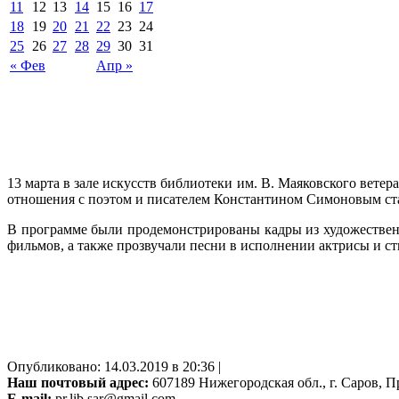
11
12
13
14
15
16
17
18
19
20
21
22
23
24
25
26
27
28
29
30
31
« Фев
Апр »
13 марта в зале искусств библиотеки им. В. Маяковского ве
отношения с поэтом и писателем Константином Симоновым ста
В программе были продемонстрированы кадры из художествен
фильмов, а также прозвучали песни в исполнении актрисы и ст
Опубликовано: 14.03.2019 в 20:36 |
Наш почтовый адрес:
607189 Нижегородская обл., г. Саров, Пр
E-mail:
pr.lib.sar@gmail.com