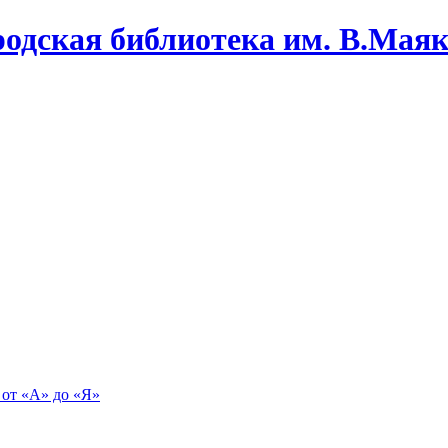
одская библиотека им. В.Маяко
 от «А» до «Я»