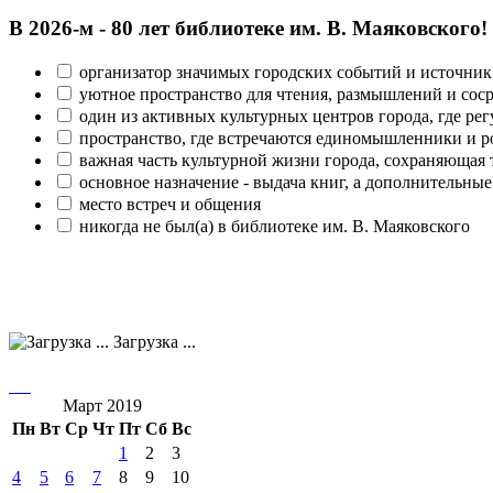
В 2026‑м - 80 лет библиотеке им. В. Маяковского!
организатор значимых городских событий и источник
уютное пространство для чтения, размышлений и сос
один из активных культурных центров города, где рег
пространство, где встречаются единомышленники и р
важная часть культурной жизни города, сохраняющая
основное назначение - выдача книг, а дополнительн
место встреч и общения
никогда не был(а) в библиотеке им. В. Маяковского
Загрузка ...
Март 2019
Пн
Вт
Ср
Чт
Пт
Сб
Вс
1
2
3
4
5
6
7
8
9
10