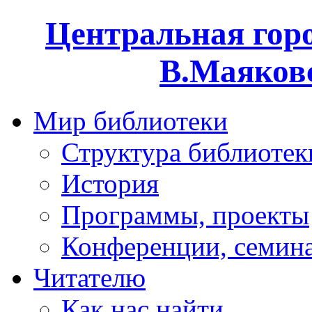
Центральная горо
В.Маяковс
Мир библиотеки
Структура библиотек
История
Программы, проекты
Конференции, семин
Читателю
Как нас найти