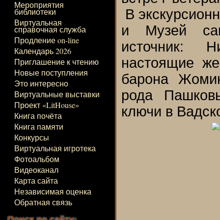
Мероприятия
библиотеки
В экскурсионн
Виртуальная
и Музей сам
справочная служба
Продление on-line
источник: Н
Календарь 2026
настоящие же
Приглашение к чтению
Новые поступления
барона Жоми
Это интересно
рода Пашков
Виртуальные выставки
Проект «LitHouse»
ключи в Вадск
Книга почёта
Книга памяти
Конкурсы
Виртуальная игротека
Фотоальбом
Видеоканал
Карта сайта
Независимая оценка
Обратная связь
Поиск по сайту: