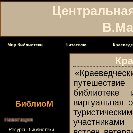
Центральная
В.Ма
Мир библиотеки
Читателю
Краеведе
Кра
«Краеведч
путешествие
библиотеке 
БиблиоМ
виртуальная э
туристически
Навигация
участниками
Ресурсы библиотеки
встреч ветер