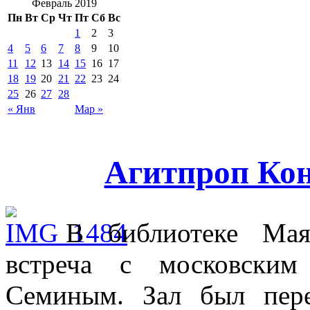
Февраль 2019
Пн
Вт
Ср
Чт
Пт
Сб
Вс
1
2
3
4
5
6
7
8
9
10
11
12
13
14
15
16
17
18
19
20
21
22
23
24
25
26
27
28
« Янв
Мар »
Агитпроп Ко
В библиотеке Мая
встреча с московским
Семиным. Зал был пер