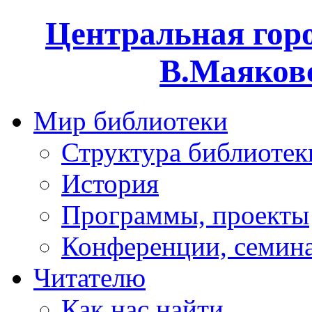
Центральная горо
В.Маяковс
Мир библиотеки
Структура библиотек
История
Программы, проекты
Конференции, семин
Читателю
Как нас найти