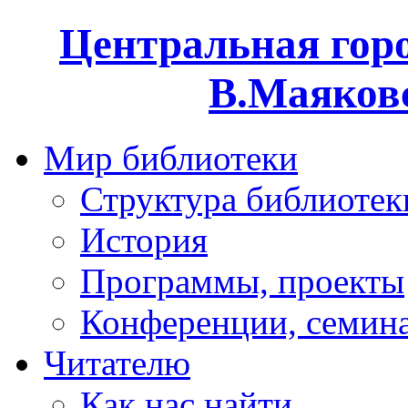
Центральная горо
В.Маяковс
Мир библиотеки
Структура библиотек
История
Программы, проекты
Конференции, семин
Читателю
Как нас найти