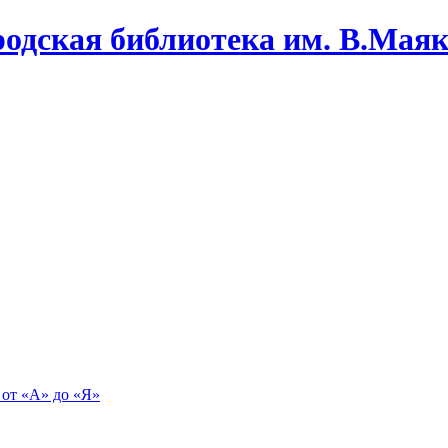
одская библиотека им. В.Маяко
 от «А» до «Я»