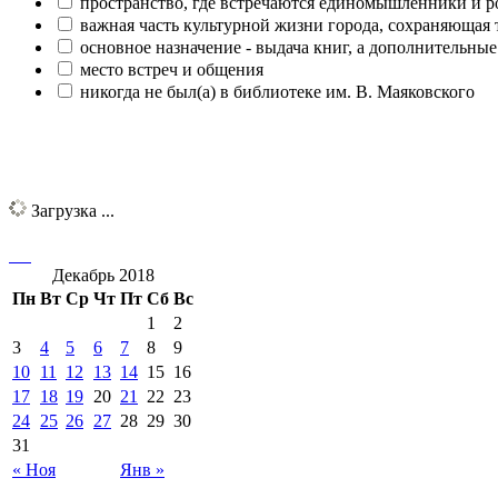
пространство, где встречаются единомышленники и р
важная часть культурной жизни города, сохраняющая
основное назначение - выдача книг, а дополнительн
место встреч и общения
никогда не был(а) в библиотеке им. В. Маяковского
Загрузка ...
Декабрь 2018
Пн
Вт
Ср
Чт
Пт
Сб
Вс
1
2
3
4
5
6
7
8
9
10
11
12
13
14
15
16
17
18
19
20
21
22
23
24
25
26
27
28
29
30
31
« Ноя
Янв »