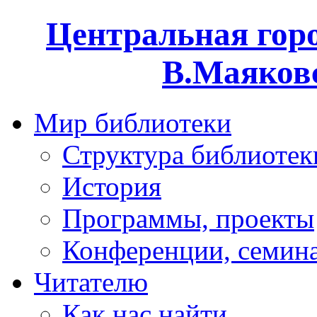
Центральная горо
В.Маяковс
Мир библиотеки
Структура библиотек
История
Программы, проекты
Конференции, семин
Читателю
Как нас найти