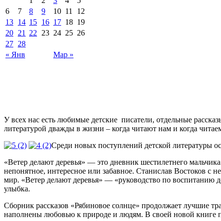
1
2
3
4
5
6
7
8
9
10
11
12
13
14
15
16
17
18
19
20
21
22
23
24
25
26
27
28
« Янв
Мар »
У всех нас есть любимые детские писатели, отдельные рассказ
литературой дважды в жизни – когда читают нам и когда читаем
Среди новых поступлений детской литературы о
«Ветер делают деревья» — это дневник шестилетнего мальчика 
непонятное, интересное или забавное. Станислав Востоков с 
мир. «Ветер делают деревья» — «руководство по воспитанию д
улыбка.
Сборник рассказов «Рябиновое солнце» продолжает лучшие тр
наполнены любовью к природе и людям. В своей новой книге п