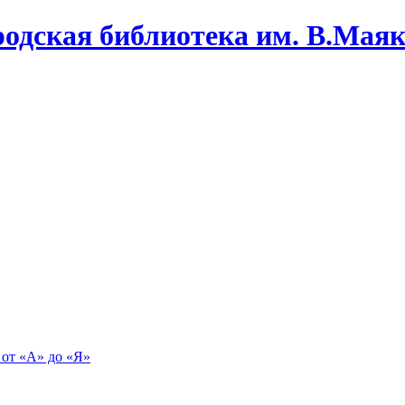
одская библиотека им. В.Маяко
 от «А» до «Я»