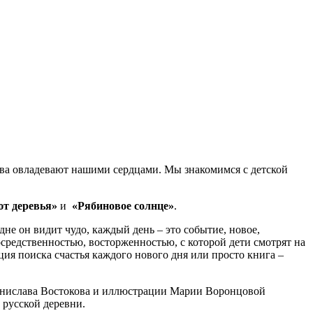
ства овладевают нашими сердцами. Мы знакомимся с детской
ют деревья»
и
«Рябиновое солнце»
.
не он видит чудо, каждый день – это событие, новое,
средственностью, восторженностью, с которой дети смотрят на
я поиска счастья каждого нового дня или просто книга –
танислава Востокова и иллюстрации Марии Воронцовой
 русской деревни.