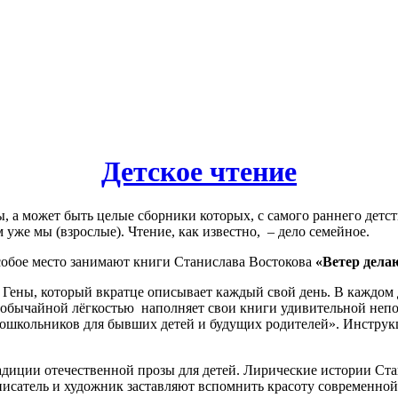
Детское чтение
ы, а может быть целые сборники которых, с самого раннего дет
 уже мы (взрослые). Чтение, как известно, – дело семейное.
собое место занимают книги Станислава Востокова
«Ветер дела
Гены, который вкратце описывает каждый свой день. В каждом д
необычайной лёгкостью наполняет свои книги удивительной непо
ошкольников для бывших детей и будущих родителей». Инструкци
адиции отечественной прозы для детей. Лирические истории С
исатель и художник заставляют вспомнить красоту современной