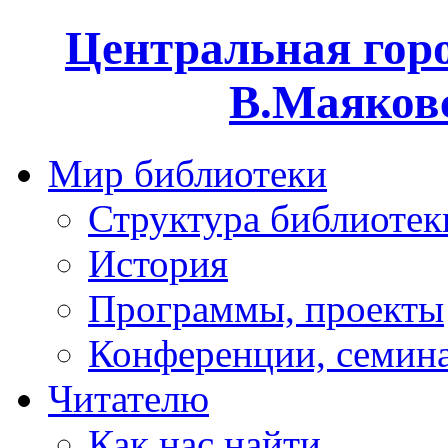
Центральная горо
В.Маяковс
Мир библиотеки
Структура библиотек
История
Программы, проекты
Конференции, семин
Читателю
Как нас найти