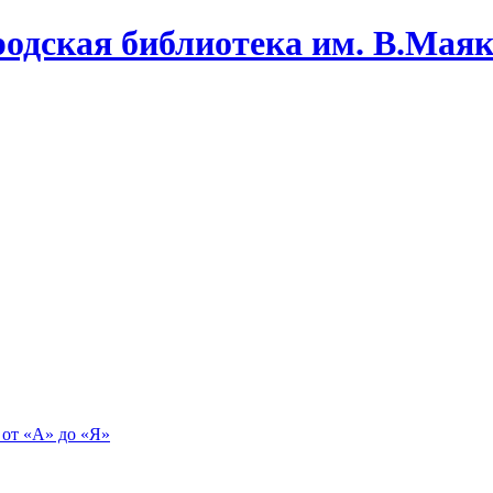
одская библиотека им. В.Маяко
 от «А» до «Я»