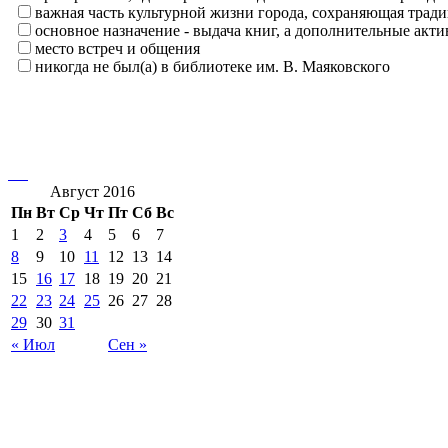
важная часть культурной жизни города, сохраняющая тра
основное назначение - выдача книг, а дополнительные ак
место встреч и общения
никогда не был(а) в библиотеке им. В. Маяковского
Август 2016
Пн
Вт
Ср
Чт
Пт
Сб
Вс
1
2
3
4
5
6
7
8
9
10
11
12
13
14
15
16
17
18
19
20
21
22
23
24
25
26
27
28
29
30
31
« Июл
Сен »