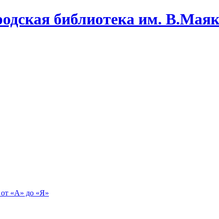
одская библиотека им. В.Маяко
 от «А» до «Я»