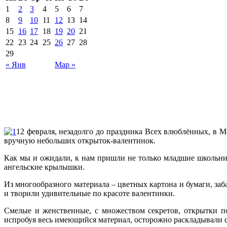
1
2
3
4
5
6
7
8
9
10
11
12
13
14
15
16
17
18
19
20
21
22
23
24
25
26
27
28
29
« Янв
Мар »
12 февраля, незадолго до праздника Всех влюблённых, в 
вручную небольших открыток-валентинок.
Как мы и ожидали, к нам пришли не только младшие школьник
ангельские крылышки.
Из многообразного материала – цветных картона и бумаги, за
и творили удивительные по красоте валентинки.
Смелые и женственные, с множеством секретов, открытки п
испробуя весь имеющийся материал, осторожно раскладывали св