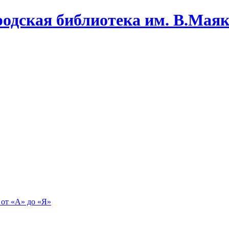
одская библиотека им. В.Маяко
 от «А» до «Я»