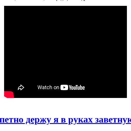
епетно держу я в руках заветн