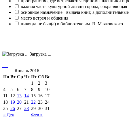
пространство, где встречаются единомышленники и р
важная часть культурной жизни города, сохраняющая
основное назначение - выдача книг, а дополнительн
место встреч и общения
никогда не был(а) в библиотеке им. В. Маяковского
Загрузка ...
Январь 2016
Пн
Вт
Ср
Чт
Пт
Сб
Вс
1
2
3
4
5
6
7
8
9
10
11
12
13
14
15
16
17
18
19
20
21
22
23
24
25
26
27
28
29
30
31
« Дек
Фев »