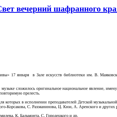
Свет вечерний шафранного кра
вы» 17 января в Зале искусств библиотеки им. В. Маяковск
й музыке сложилось оригинальное национальное явление, имену
повторимую прелесть.
ля которых в исполнении преподавателей Детской музыкальной
го-Корсакова, С. Рахманинова, Ц. Кюи, А. Аренского и других 
илева, К. Бальмонта, С. Городецкого и др.