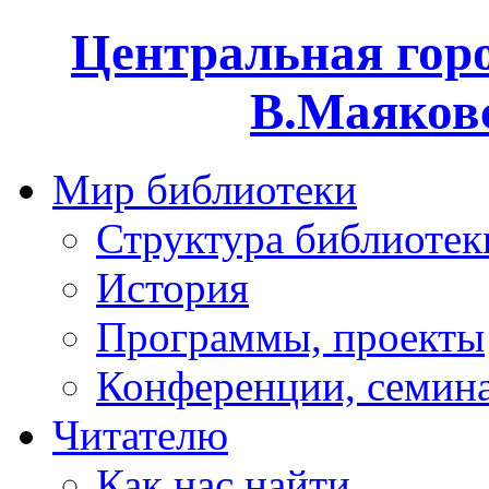
Центральная горо
В.Маяковс
Мир библиотеки
Структура библиотек
История
Программы, проекты
Конференции, семин
Читателю
Как нас найти