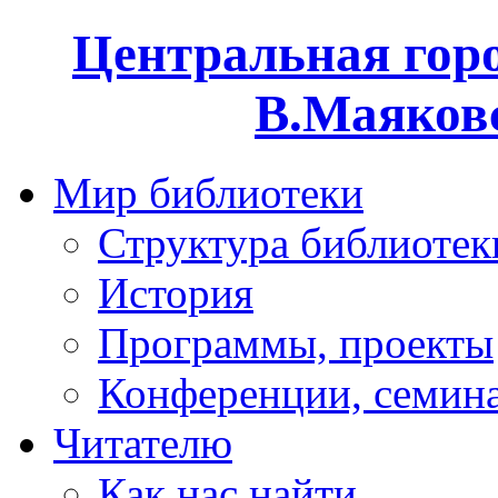
Центральная горо
В.Маяковс
Мир библиотеки
Структура библиотек
История
Программы, проекты
Конференции, семин
Читателю
Как нас найти