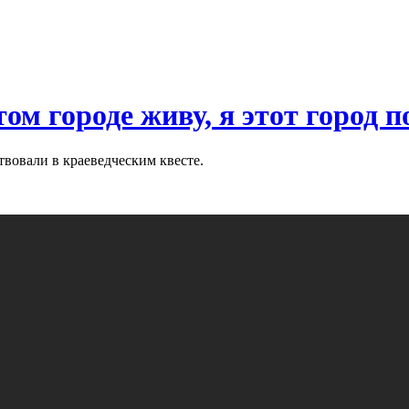
том городе живу, я этот город 
твовали в краеведческим квесте.