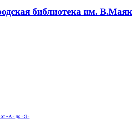
одская библиотека им. В.Маяко
 от «А» до «Я»