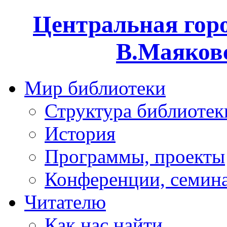
Центральная горо
В.Маяковс
Мир библиотеки
Структура библиотек
История
Программы, проекты
Конференции, семин
Читателю
Как нас найти