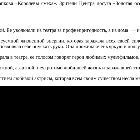
пкова «Королевы смеха». Зрители Центра досуга «Золотая ос
ой. Ее увольняли из театра за профнепригодность, а из дома — 
неуемной жизненной энергии, которая заражала всех своей си
е позволяла себе опускать руки. Она прожила очень яркую и долг
грала в театре, ее голосом говорят герои любимых мультфильмов.
ержной, азартной, неукротимо любившей жизнь и заражавшей э
стием любимой актрисы, которая всем своим существом несла м