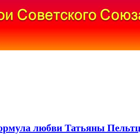
ормула любви Татьяны Пельтц