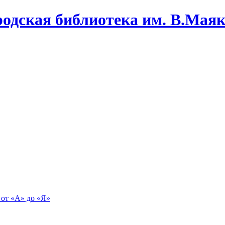
одская библиотека им. В.Маяко
 от «А» до «Я»