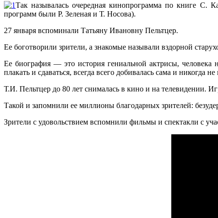
Так называлась очередная кинопрограмма по книге С. Ка
программ были Р. Зеленая и Т. Носова).
27 января вспоминали Татьяну Ивановну Пельтцер.
Ее боготворили зрители, а знакомые называли вздорной старух
Ее биография — это история гениальной актрисы, человека 
плакать и сдаваться, всегда всего добивалась сама и никогда н
Т.И. Пельтцер до 80 лет снималась в кино и на телевидении. И
Такой и запомнили ее миллионы благодарных зрителей: безуд
Зрители с удовольствием вспомнили фильмы и спектакли с уча