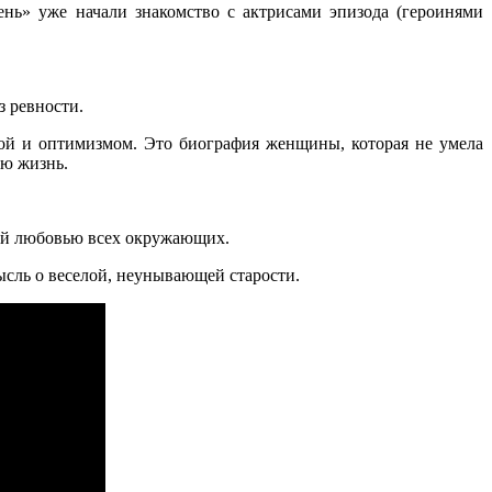
ень» уже начали знакомство с актрисами эпизода (героинями
из ревности.
лой и оптимизмом. Это биография женщины, которая не умела
ую жизнь.
той любовью всех окружающих.
ысль о веселой, неунывающей старости.