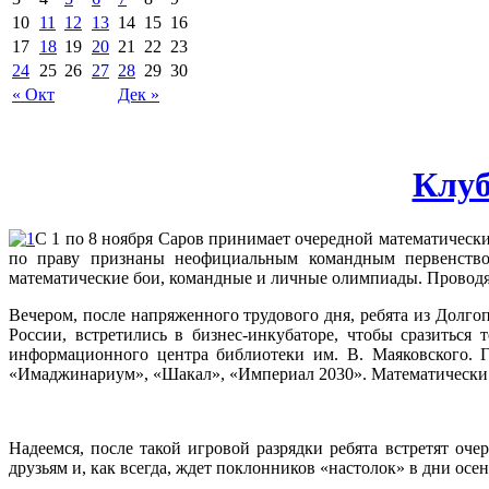
10
11
12
13
14
15
16
17
18
19
20
21
22
23
24
25
26
27
28
29
30
« Окт
Дек »
Клуб
С 1 по 8 ноября Саров принимает очередной математическ
по праву признаны неофициальным командным первенством
математические бои, командные и личные олимпиады. Проводя
Вечером, после напряженного трудового дня, ребята из Долго
России, встретились в бизнес-инкубаторе, чтобы сразитьс
информационного центра библиотеки им. В. Маяковского. 
«Имаджинариум», «Шакал», «Империал 2030». Математически 
Надеемся, после такой игровой разрядки ребята встретят о
друзьям и, как всегда, ждет поклонников «настолок» в дни осе