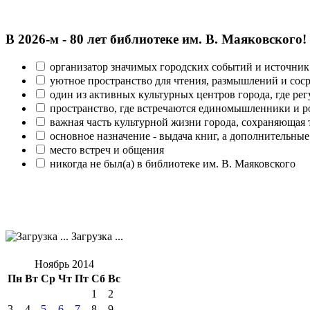
В 2026‑м - 80 лет библиотеке им. В. Маяковского!
организатор значимых городских событий и источник
уютное пространство для чтения, размышлений и сос
один из активных культурных центров города, где рег
пространство, где встречаются единомышленники и р
важная часть культурной жизни города, сохраняющая
основное назначение - выдача книг, а дополнительн
место встреч и общения
никогда не был(а) в библиотеке им. В. Маяковского
Загрузка ...
Ноябрь 2014
Пн
Вт
Ср
Чт
Пт
Сб
Вс
1
2
3
4
5
6
7
8
9