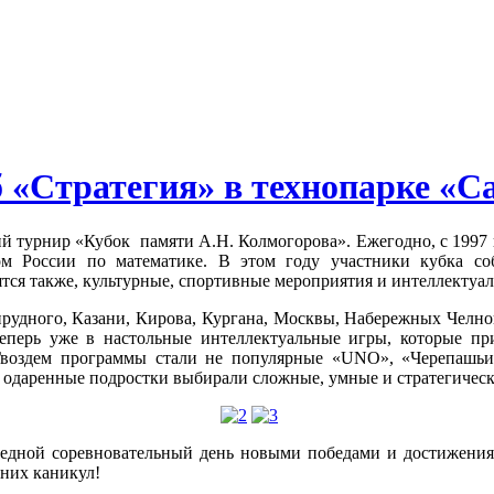
 «Стратегия» в технопарке «С
ий турнир «Кубок памяти А.Н. Колмогорова». Ежегодно, с 1997
 России по математике. В этом году участники кубка соб
тся также, культурные, спортивные мероприятия и интеллектуа
прудного, Казани, Кирова, Кургана, Москвы, Набережных Челно
я теперь уже в настольные интеллектуальные игры, которые п
Гвоздем программы стали не популярные «UNO», «Черепашьи 
одаренные подростки выбирали сложные, умные и стратегическ
чередной соревновательный день новыми победами и достижени
нних каникул!