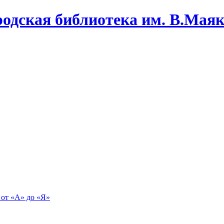
одская библиотека им. В.Маяко
 от «А» до «Я»