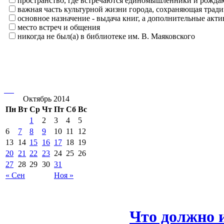
пространство, где встречаются единомышленники и рождаю
важная часть культурной жизни города, сохраняющая тра
основное назначение - выдача книг, а дополнительные ак
место встреч и общения
никогда не был(а) в библиотеке им. В. Маяковского
Октябрь 2014
Пн
Вт
Ср
Чт
Пт
Сб
Вс
1
2
3
4
5
6
7
8
9
10
11
12
13
14
15
16
17
18
19
20
21
22
23
24
25
26
27
28
29
30
31
« Сен
Ноя »
Что должно и