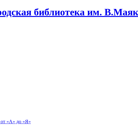
одская библиотека им. В.Маяко
 от «А» до «Я»