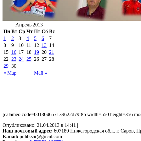
Апрель 2013
Пн
Вт
Ср
Чт
Пт
Сб
Вс
1
2
3
4
5
6
7
8
9
10
11
12
13
14
15
16
17
18
19
20
21
22
23
24
25
26
27
28
29
30
« Мар
Май »
[calameo code=001304657139622d79f8b width=550 height=356 mode=
Опубликовано: 21.04.2013 в 14:41 |
Наш почтовый адрес:
607189 Нижегородская обл., г. Саров, Пр
E-mail:
pr.lib.sar@gmail.com