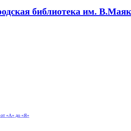
одская библиотека им. В.Маяко
 от «А» до «Я»