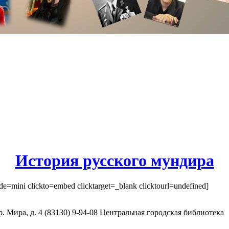
История русского мундира
mini clickto=embed clicktarget=_blank clicktourl=undefined]
. Мира, д. 4 (83130) 9-94-08 Центральная городская библиотека