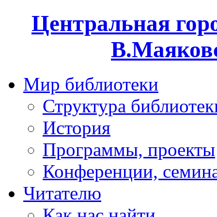
Центральная горо
В.Маяковс
Мир библиотеки
Структура библиотек
История
Программы, проекты
Конференции, семин
Читателю
Как нас найти