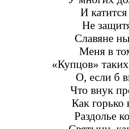
И катится
Не защитя
Славяне н
Меня в то
«Купцов» таких
О, если б в
Что внук пр
Как горько 
Раздолье к
Святыни, ка