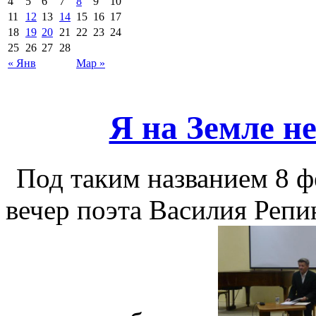
4
5
6
7
8
9
10
11
12
13
14
15
16
17
18
19
20
21
22
23
24
25
26
27
28
« Янв
Мар »
Я на Земле н
Под таким названием 8 ф
вечер поэта Василия Репи