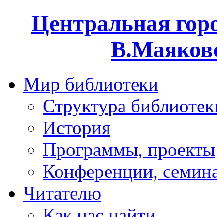
Центральная горо
В.Маяковс
Мир библиотеки
Структура библиотек
История
Программы, проекты
Конференции, семин
Читателю
Как нас найти