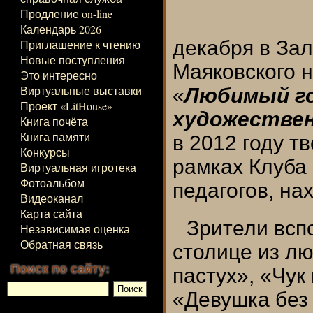
Продление on-line
Календарь 2026
декабря в Зал
Приглашение к чтению
Новые поступления
Маяковского 
Это интересно
Виртуальные выставки
«
Любимый го
Проект «LitHouse»
художестве
Книга почёта
Книга памяти
в 2012 году т
Конкурсы
рамках Клуба
Виртуальная игротека
Фотоальбом
педагогов, на
Видеоканал
Карта сайта
Зрители всп
Независимая оценка
Обратная связь
столице из 
Поиск по сайту:
пастух», «Чук 
«Девушка без