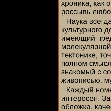
хроника, как 
россыпь любо
Наука всегд
культурного д
имеющий пред
молекулярной
тектонике, то
полном смысле
знакомый с с
живописью, м
Каждый номе
интересен. З
обложка, кач