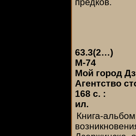
предков.
63.3(2…)
М-74
Мой город Дзер
Агентство ст
168 с. :
ил.
Книга-альбом
возникновени