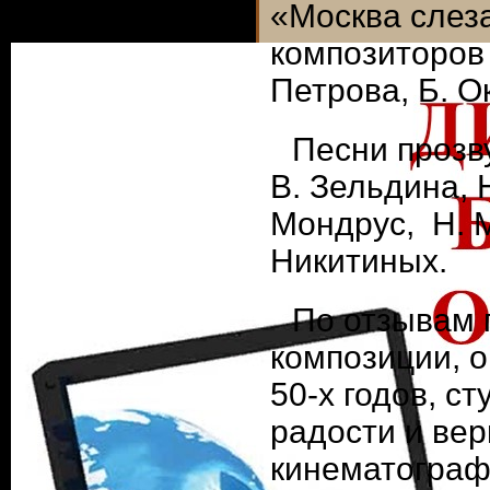
«Москва слеза
композиторов 
Петрова, Б. О
Песни прозв
В. Зельдина, 
Мондрус, Н. М
Никитиных.
По отзывам 
композиции, 
50-х годов, с
радости и вер
кинематограф