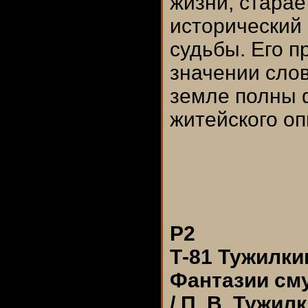
жизни, старае
исторический 
судьбы. Его п
значении слов
земле полны 
житейского оп
Р2
Т-81 Тужилкин
Фантазии сму
/ П. В. Тужилк