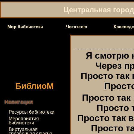
Центральная городс
Мир библиотеки
Читателю
Краеведе
Я смотрю 
Через п
Просто так 
БиблиоМ
Просто
Просто так
Навигация
Просто 
Ресурсы библиотеки
Просто так 
Мероприятия
библиотеки
Просто т
Виртуальная
справочная служба