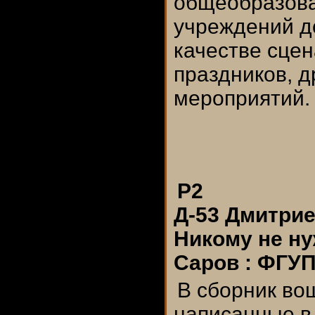
общеобразова
учреждений д
качестве сцен
праздников, д
мероприятий.
Р2
Д-53 Дмитрие
Никому не ну
Саров : ФГУП
В сборник вош
написанные в 