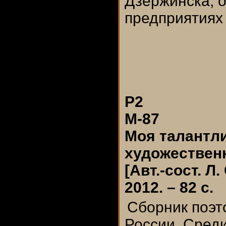
Дзержинска, о
предприятиях 
Р2
М-87
Моя талантли
художественн
[Авт.-сост. Л
2012. – 82 с.
Сборник поэт
России. Сред