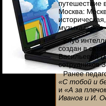
путешествие в
Москва: Моск
историческая,
музыкальная
Клуб интелл
создан в октя
Васильевой (
сотрудников З
Ранее педаг
«С тобой и бе
и
«А за плечо
Иванов и И. О