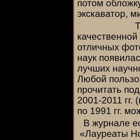
потом обложк
экскаватор, ми
Т
качественной
отличных фот
наук появила
лучших научн
Любой пользо
прочитать по
2001-2011 гг.
по 1991 гг. м
В журнале е
«Лауреаты Но