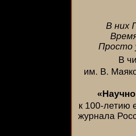
В них 
Время
Просто 
В ч
им. В. Маяк
«Научно
к 100-летию 
журнала Росс