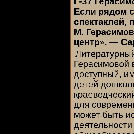
Г-37 Герасим
Если рядом с
спектаклей, п
М. Герасимо
центр». — Сар
Литературный
Герасимовой в
доступный, и
детей дошколь
краеведческий
для современ
может быть и
деятельности