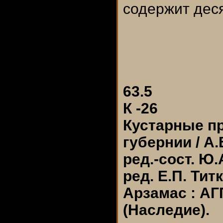
содержит дес
63.5
К -26
Кустарные п
губернии / А.
ред.-сост. Ю.
ред. Е.П. Титк
Арзамас : АГП
(Наследие).