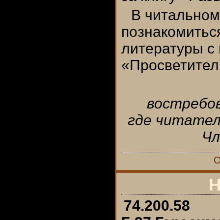
В читальном
познакомитьс
литературы с
«Просветител
востребов
где читател
Чл
О
Н
74.200.58