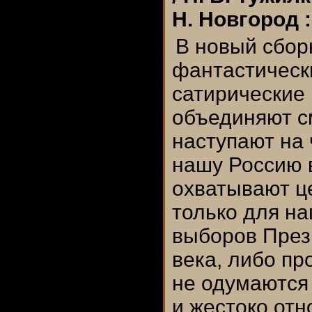
Н. Новгород :
В новый сбор
фантастическ
сатирические
объединяют с
наступают на 
нашу Россию в
охватывают ц
только для на
выборов През
века, либо пр
не одумаются
и жестоко отн