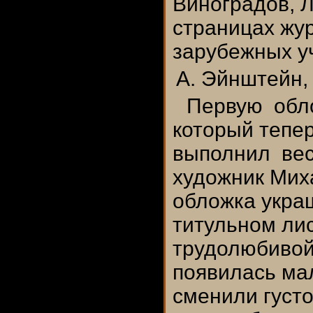
Виноградов, Л
страницах жу
зарубежных у
А. Эйнштейн, 
Первую обло
который тепе
выполнил вес
художник Мих
обложка укра
титульном ли
трудолюбивой
появилась мал
сменили густ