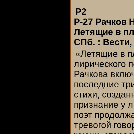
Р2
Р-27 Рачков Н
Летящие в пла
СПб. : Вести,
«Летящие в п
лирического 
Рачкова включ
последние три
стихи, созда
признание у л
поэт продолж
тревогой гово