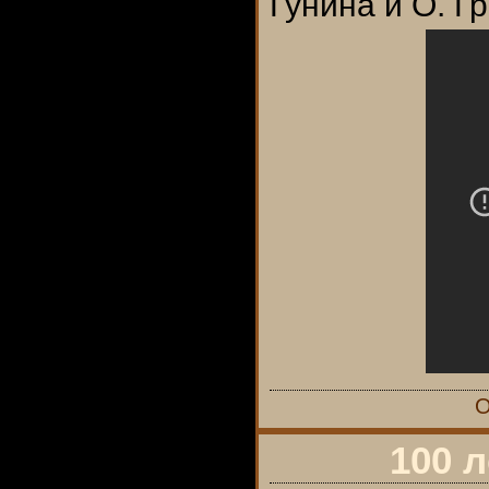
Гунина и О. Г
О
100 