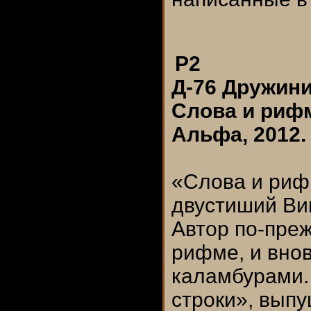
Р2
Д-76 Дружини
Слова и рифм
Альфа, 2012. 
«Слова и риф
двустиший Ви
Автор по-пре
рифме, и вно
каламбурами.
строки», выпу