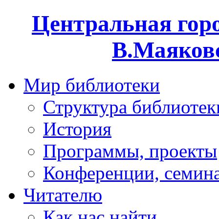
Центральная горо
В.Маяковс
Мир библиотеки
Структура библиотек
История
Программы, проекты
Конференции, семин
Читателю
Как нас найти