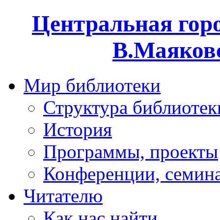
Центральная горо
В.Маяковс
Мир библиотеки
Структура библиотек
История
Программы, проекты
Конференции, семин
Читателю
Как нас найти