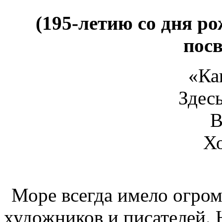
(195-летию со дня р
пос
«Ка
Здес
В
Хо
Море всегда имело огро
художников и писателей. 