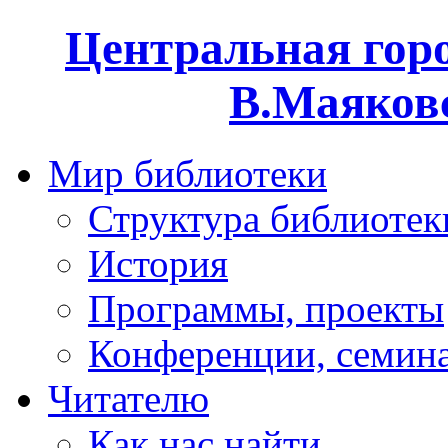
Центральная горо
В.Маяковс
Мир библиотеки
Структура библиотек
История
Программы, проекты
Конференции, семин
Читателю
Как нас найти