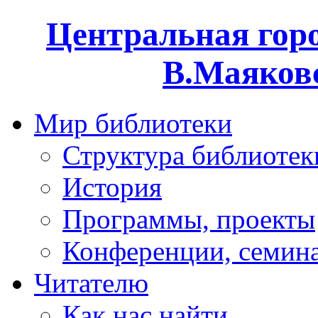
Центральная горо
В.Маяковс
Мир библиотеки
Структура библиотек
История
Программы, проекты
Конференции, семин
Читателю
Как нас найти