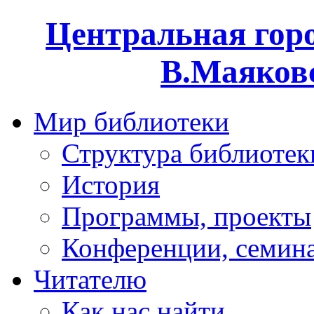
Центральная горо
В.Маяковс
Мир библиотеки
Структура библиотек
История
Программы, проекты
Конференции, семин
Читателю
Как нас найти