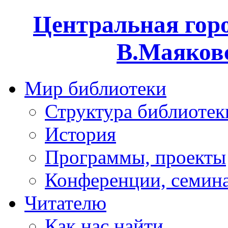
Центральная горо
В.Маяковс
Мир библиотеки
Структура библиотек
История
Программы, проекты
Конференции, семин
Читателю
Как нас найти