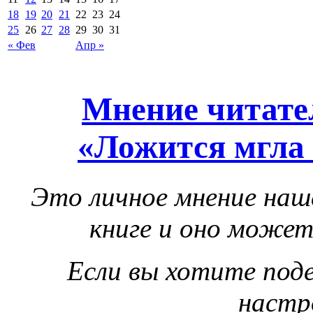
18
19
20
21
22
23
24
25
26
27
28
29
30
31
« Фев
Апр »
Мнение читате
«Ложится мгла 
Это личное мнение наш
книге и оно может
Если вы хотите под
настр