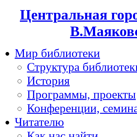
Центральная горо
В.Маяковс
Мир библиотеки
Структура библиотек
История
Программы, проекты
Конференции, семин
Читателю
Как нас найти