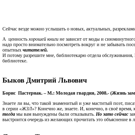
Сейчас везде можно услышать о новых, актуальных, разреклами
А ценность
хорошей книги
не зависит от моды и сиюминутного
надо просто внимательно посмотреть вокруг и не забывать посе
опытных
читателей.
И потому разрешите мне, библиотекарю отдела обслуживания,
библиотеке.
Быков Дмитрий Львович
Борис Пастернак. – М.: Молодая гвардия, 2008.- (Жизнь зам
Знаете ли вы, что такой знаменитый и уже маститый поэт, пис
в серии
«ЖЗЛ»
? Конечно же, знаете. И, конечно, в своё время
тогда
мы вам вынуждены были отказывать.
Но зато сейчас
зам
выстроится очередь из желающих прочитать это объяснение в 