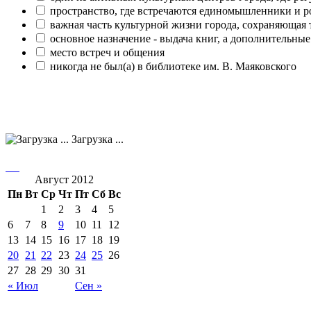
пространство, где встречаются единомышленники и р
важная часть культурной жизни города, сохраняющая
основное назначение - выдача книг, а дополнительн
место встреч и общения
никогда не был(а) в библиотеке им. В. Маяковского
Загрузка ...
Август 2012
Пн
Вт
Ср
Чт
Пт
Сб
Вс
1
2
3
4
5
6
7
8
9
10
11
12
13
14
15
16
17
18
19
20
21
22
23
24
25
26
27
28
29
30
31
« Июл
Сен »