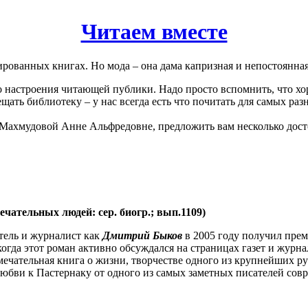
Читаем вместе
рованных книгах. Но мода – она дама капризная и непостоянная
 настроения читающей публики. Надо просто вспомнить, что хо
щать библиотеку – у нас всегда есть что почитать для самых ра
 Махмудовой Анне Альфредовне, предложить вам несколько дост
ечательных людей: сер. биогр.; вып.1109)
атель и журналист как
Дмитрий Быков
в 2005 году получил пре
, когда этот роман активно обсуждался на страницах газет и журн
ечательная книга о жизни, творчестве одного из крупнейших рус
любви к Пастернаку от одного из самых заметных писателей сов