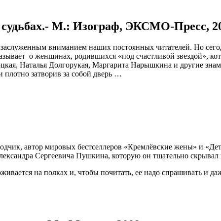
судьбах.- М.: Изограф, ЭКСМО-Пресс, 2
ся заслуженным вниманием наших постоянных читателей. Но сегод
казывает о женщинах, родившихся «под счастливой звездой», к
оцкая, Наталья Долгорукая, Маргарита Нарышкина и другие зна
 и плотно затворив за собой дверь …
реводчик, автор мировых бестселлеров «Кремлёвские жены» и «Д
Александра Сергеевича Пушкина, которую он тщательно скрывал 
рживается на полках и, чтобы почитать, ее надо спрашивать и да