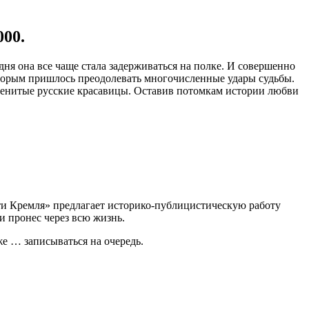
000.
ня она все чаще стала задерживаться на полке. И совершенно
оторым пришлось преодолевать многочисленные удары судьбы.
менитые русские красавицы. Оставив потомкам истории любви
ети Кремля» предлагает историко-публицистическую работу
и пронес через всю жизнь.
же … записываться на очередь.