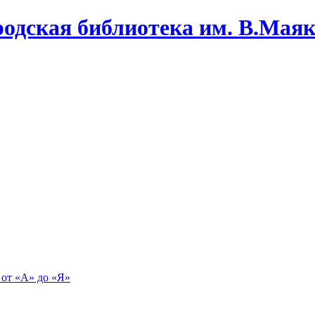
одская библиотека им. В.Маяко
 от «А» до «Я»