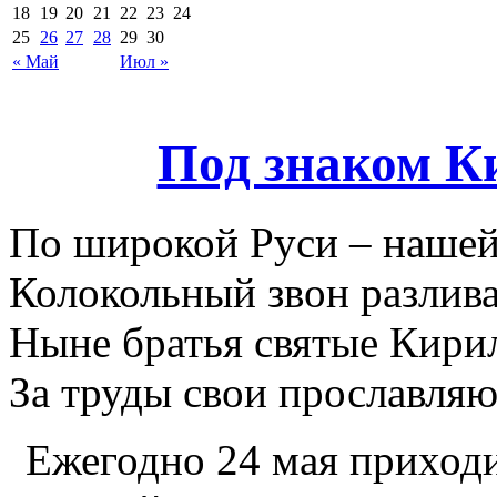
18
19
20
21
22
23
24
25
26
27
28
29
30
« Май
Июл »
Под знаком К
По широкой Руси – наше
Колокольный звон разлива
Ныне братья святые Кири
За труды свои прославляю
Ежегодно 24 мая приход