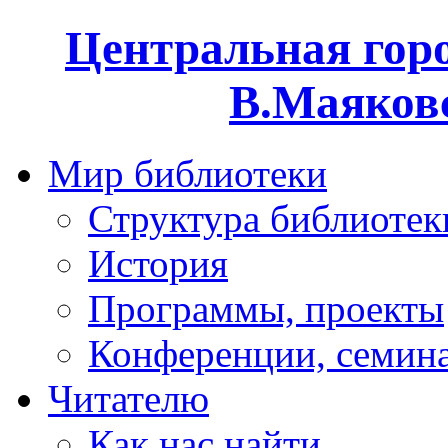
Центральная горо
В.Маяковс
Мир библиотеки
Структура библиотек
История
Программы, проекты
Конференции, семин
Читателю
Как нас найти