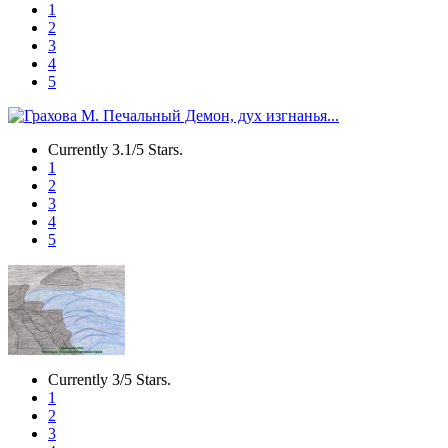
1
2
3
4
5
Currently 3.1/5 Stars.
1
2
3
4
5
Currently 3/5 Stars.
1
2
3