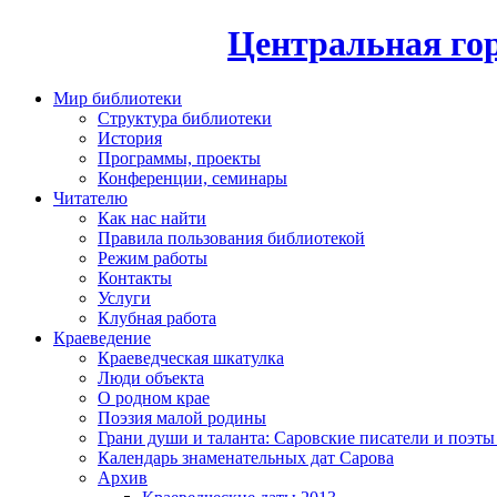
Центральная гор
Мир библиотеки
Структура библиотеки
История
Программы, проекты
Конференции, семинары
Читателю
Как нас найти
Правила пользования библиотекой
Режим работы
Контакты
Услуги
Клубная работа
Краеведение
Краеведческая шкатулка
Люди объекта
О родном крае
Поэзия малой родины
Грани души и таланта: Саровские писатели и поэты
Календарь знаменательных дат Сарова
Архив