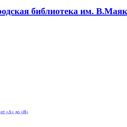
одская библиотека им. В.Маяко
 от «А» до «Я»