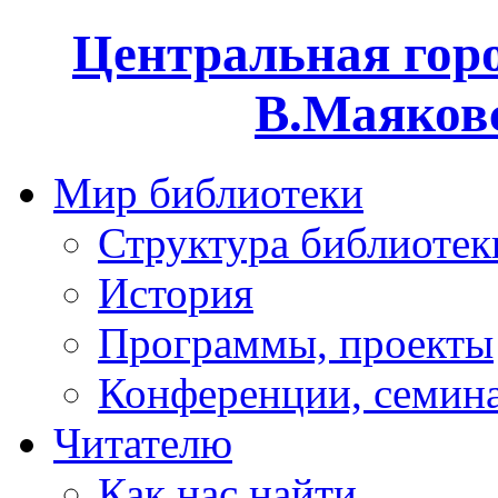
Центральная горо
В.Маяковс
Мир библиотеки
Структура библиотек
История
Программы, проекты
Конференции, семин
Читателю
Как нас найти